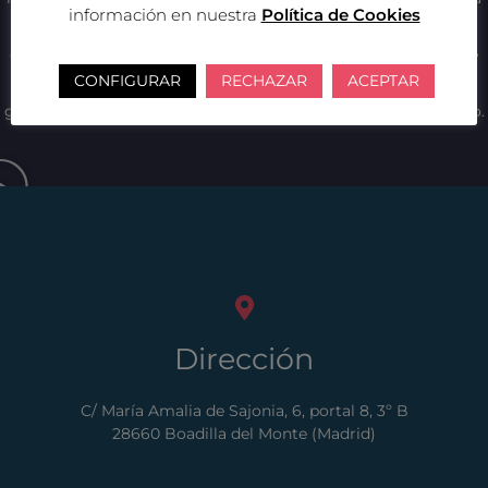
información en nuestra
Política de Cookies
necesidad de acudir a los Tribunales. Tenemos la facultad, y
estamos capacitados para realizar, una serie de funciones que
CONFIGURAR
RECHAZAR
ACEPTAR
agilizan el desarrollo del procedimiento judicial y añaden una
garantía extra a nuestro cliente de la buena llevanza de su caso.
Dirección
C/ María Amalia de Sajonia, 6, portal 8, 3º B
28660 Boadilla del Monte (Madrid)