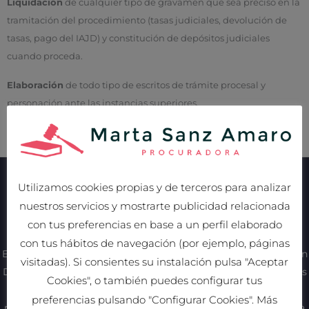
Liquidación
de cualquier tipo de gravamen que sea preciso en la
tramitación del procedimiento (tasas judiciales, devolución de
tasas, pago del IAJD) y constitución de depósitos judiciales
cuando proceda.
Elaboración
de todo tipo de escritos de trámite procesal y
personación ante las instancias superiores.
Utilizamos cookies propias y de terceros para analizar
nuestros servicios y mostrarte publicidad relacionada
¿EN QUÉ SOMOS EXPERTOS?
con tus preferencias en base a un perfil elaborado
¿QUE ES UN PROCURADOR?
con tus hábitos de navegación (por ejemplo, páginas
El Procurador de los Tribunales es un profesional, Licenciado en
visitadas). Si consientes su instalación pulsa "Aceptar
Derecho, especializado en el procedimiento judicial, o lo que es
Cookies", o también puedes configurar tus
lo mismo, en el derecho procesal. El procurador ostenta la
preferencias pulsando "Configurar Cookies". Más
representación de los particulares y empresas que se ven en la